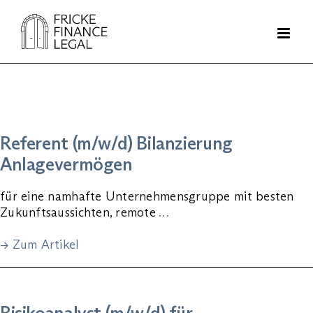
Zum
Inhalt
springen
Referent (m/w/d) Bilanzierung
Anlagevermögen
für eine namhafte Unternehmensgruppe mit besten
Zukunftsaussichten, remote
…
→ Zum Artikel
Risikoanalyst (m/w/d) für